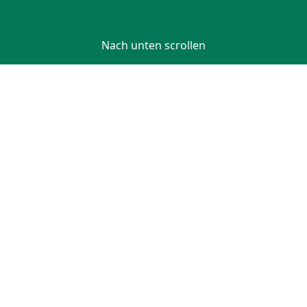
Nach unten scrollen
MARIANNE MARSCHOLLEK, HEILPÄDAGOGIN
Über mich